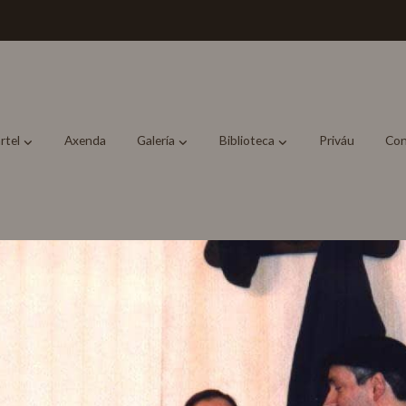
rtel
Axenda
Galería
Biblioteca
Priváu
Con