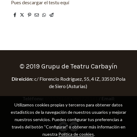
Pues descargar el testu equí
© 2019 Grupu de Teatru Carbayín
Direición:
c/ Florencio Rodríguez, 55, 4 IZ, 33510 Pola
de Siero (Asturias)
Teléfonu:
655576168
-
985725161
/
Email:
Utilizamos cookies propias y terceros para obtener datos
info@teatrocarbayin.net
.
estadísticos de la navegación de nuestros usuarios y mejorar
nuestros servicios. Puedes configurar tus preferencias a
través del botón “Configurar” o obtener más información en
nuestra
Política de cookies
.