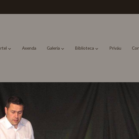
rtel
Axenda
Galería
Biblioteca
Priváu
Con