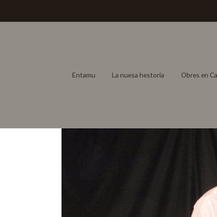
Entamu
La nuesa hestoria
Obres en Ca