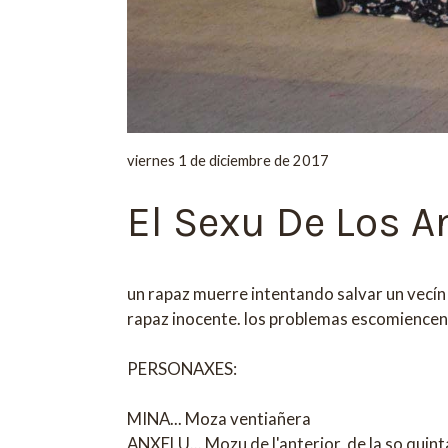
viernes 1 de diciembre de 2017
El Sexu De Los A
un rapaz muerre intentando salvar un vecín 
rapaz inocente. los problemas escomiencen 
PERSONAXES:
MINA... Moza ventiañera
ANXELU... Mozu de l'anterior, de la so quint