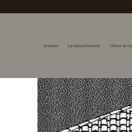
Entamu
La nuesa hestoria
Obres en Ca