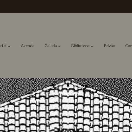
rtel
Axenda
Galería
Biblioteca
Priváu
Con