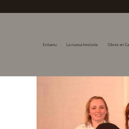
Entamu
La nuesa hestoria
Obres en Ca