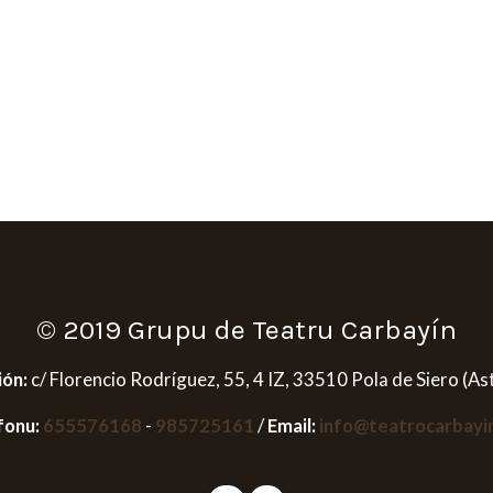
© 2019 Grupu de Teatru Carbayín
ión:
c/ Florencio Rodríguez, 55, 4 IZ, 33510 Pola de Siero (As
fonu:
655576168
-
985725161
/
Email:
info@teatrocarbayi