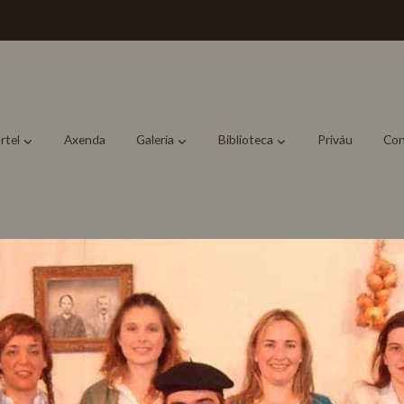
rtel
Axenda
Galería
Biblioteca
Priváu
Con