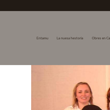
Entamu
La nuesa hestoria
Obres en Ca