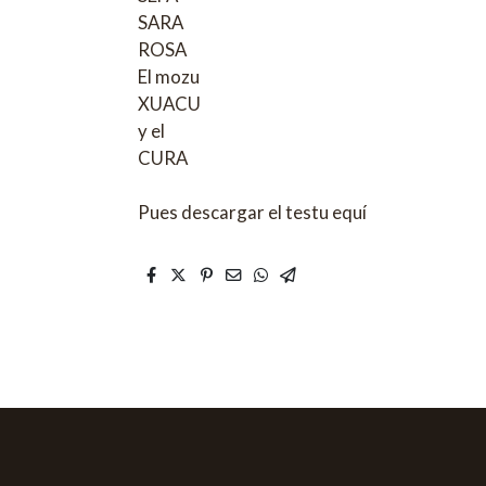
SARA
ROSA
El mozu
XUACU
y el
CURA
Pues descargar el testu equí