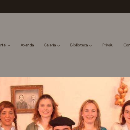
rtel
Axenda
Galería
Biblioteca
Priváu
Con