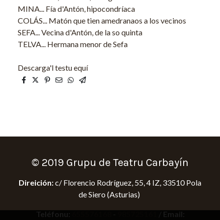
MINA... Fía d'Antón, hipocondríaca
COLÁS... Matón que tien amedranaos a los vecinos
SEFA... Vecina d'Antón, de la so quinta
TELVA... Hermana menor de Sefa
Descarga'l testu equí
© 2019 Grupu de Teatru Carbayín
Direición:
c/ Florencio Rodríguez, 55, 4 IZ, 33510 Pola
de Siero (Asturias)
Teléfonu:
655576168
-
985725161
/
Email: