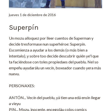
jueves 1 de diciembre de 2016
Superpín
Un mozu alloquez por lleer cuentos de Superman y
decide tresformase nun superhéroe: Superpín.
Escomienza a ayudar a los demás (o más bien a
intentalo), y sobre too decide descubrir quién ye'l que
ta faciéndose con toles propiedaes del pueblu. Nel so
empeñu ayudarálu un vecín, boxeador cuando yera más
nuevu.
PERSONAXES:
ANTÓN... Vecín del pueblu, yá tien una edá ensin llegar
a vieyu
PIN... Mozu, inocente, encegoláu colos comics